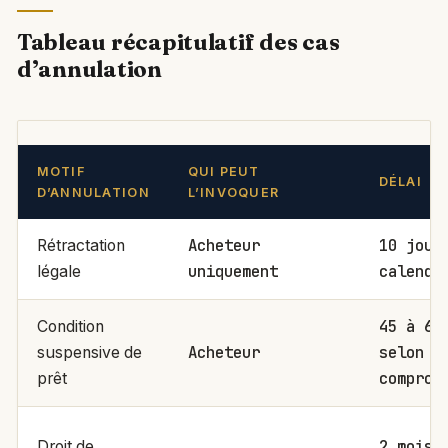
Tableau récapitulatif des cas
d’annulation
MOTIF
QUI PEUT
DÉLAI
D’ANNULATION
L’INVOQUER
Acheteur
10 jour
Rétractation
uniquement
calenda
légale
45 à 60
Condition
Acheteur
selon
suspensive de
comprom
prêt
2 mois
Droit de