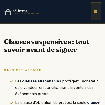
Aller
au
Men
contenu
Clauses suspensives : tout
savoir avant de signer
DANS CET ARTICLE
Les
clauses suspensives
protègent l’acheteur
et le vendeur en conditionnant la vente à des
événements précis
La clause d’obtention de prêt est la seule
clause