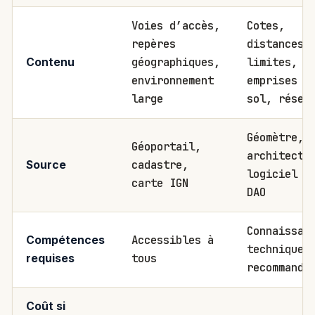
Voies d’accès,
Cotes,
repères
distances 
géographiques,
limites,
Contenu
environnement
emprises a
large
sol, résea
Géomètre,
Géoportail,
architecte
cadastre,
Source
logiciel d
carte IGN
DAO
Connaissan
Accessibles à
Compétences
techniques
tous
requises
recommandé
Coût si