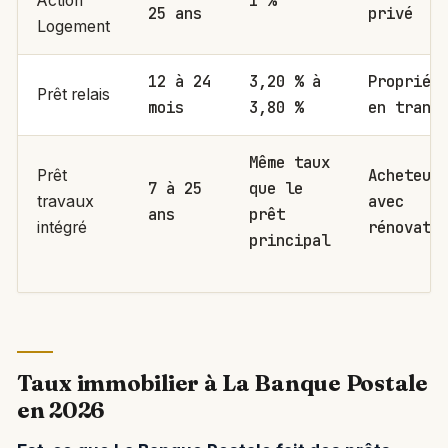
1 %
Action
25 ans
privé
Logement
12 à 24
3,20 % à
Propriét
Prêt relais
mois
3,80 %
en trans
Même taux
Acheteur
Prêt
7 à 25
que le
avec
travaux
ans
prêt
rénovati
intégré
principal
Taux immobilier à La Banque Postale
en 2026