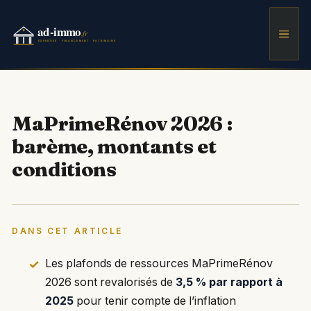
Aller
au
Men
contenu
MaPrimeRénov 2026 :
barème, montants et
conditions
DANS CET ARTICLE
Les plafonds de ressources MaPrimeRénov
2026 sont revalorisés de
3,5 % par rapport à
2025
pour tenir compte de l’inflation