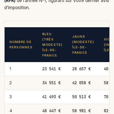
(RFR)
de l’année N-1, figurant sur votre dernier avis
d’imposition.
BLEU
JAUNE
(TRÈS
VIOL
NOMBRE DE
(MODESTE)
MODESTE)
(INT
PERSONNES
ÎLE-DE-
ÎLE-DE-
ÎLE-
FRANCE
FRANCE
23 541 €
28 657 €
40 0
1
34 551 €
42 058 €
58 8
2
41 493 €
50 513 €
70 3
3
48 447 €
58 981 €
82 8
4