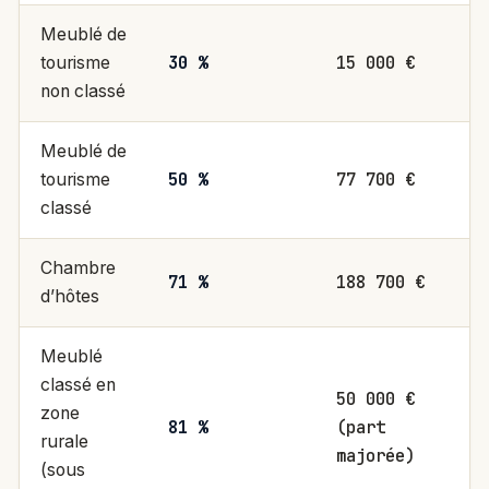
Meublé de
30 %
15 000 €
M
tourisme
non classé
Meublé de
50 %
77 700 €
M
tourisme
classé
Chambre
71 %
188 700 €
M
d’hôtes
Meublé
classé en
50 000 €
M
zone
81 %
(part
a
rurale
majorée)
m
(sous