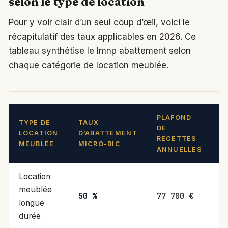
selon le type de location
Pour y voir clair d’un seul coup d’œil, voici le
récapitulatif des taux applicables en 2026. Ce
tableau synthétise le lmnp abattement selon
chaque catégorie de location meublée.
PLAFOND
TYPE DE
TAUX
DE
R
LOCATION
D’ABATTEMENT
RECETTES
A
MEUBLÉE
MICRO-BIC
ANNUELLES
Location
meublée
50 %
77 700 €
M
longue
durée