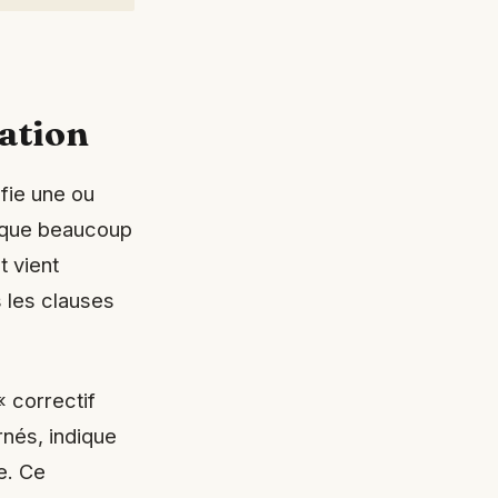
cation
fie une ou
e que beaucoup
t vient
s les clauses
 correctif
ernés, indique
ue. Ce