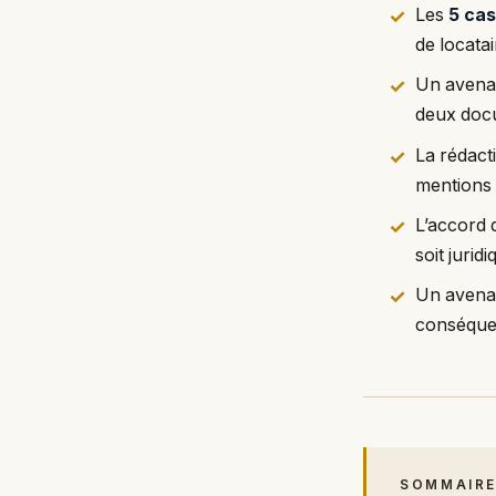
Les
5 cas
de locata
Un avenan
deux docu
La rédac
mentions 
L’accord
soit jurid
Un avenan
conséquen
SOMMAIR