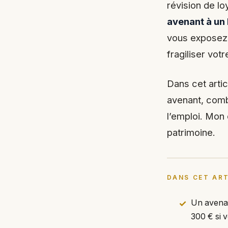
révision de loy
avenant à un 
vous exposez à
fragiliser votr
Dans cet arti
avenant, comb
l’emploi. Mon 
patrimoine.
DANS CET ART
Un avenan
300 € si 