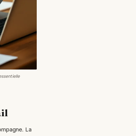
essentielle
il
compagne. La