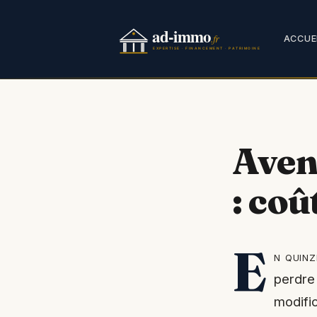
Aller
au
ACCUE
contenu
Avena
: coû
E
n quinz
perdre 
modific