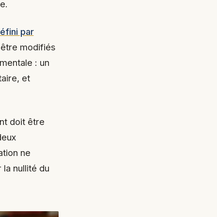
e.
éfini par
 être modifiés
mentale : un
aire, et
nt doit être
 deux
ation ne
la nullité du