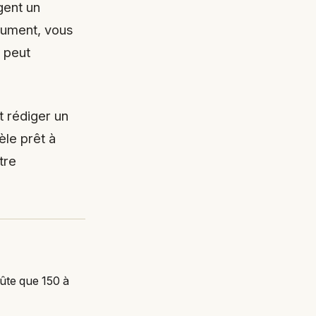
igent un
cument, vous
i peut
 rédiger un
èle prêt à
tre
ûte que 150 à