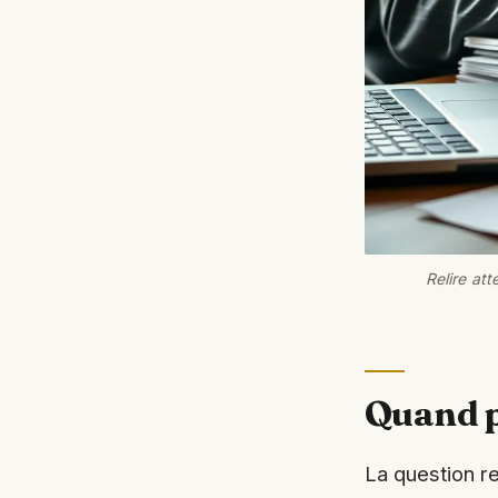
Relire att
Quand p
La question r