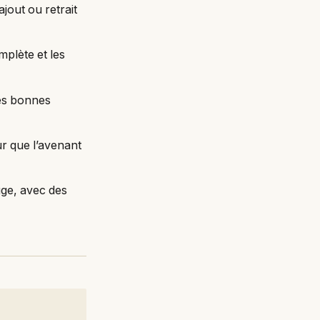
jout ou retrait
omplète et les
es bonnes
ur que l’avenant
uge, avec des