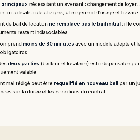
 principaux
nécessitant un avenant : changement de loyer, a
ire, modification de charges, changement d’usage et travaux
t de bail de location
ne remplace pas le bail initial
: il le c
ments restent indissociables
tion prend
moins de 30 minutes
avec un modèle adapté et l
obligatoires
 des
deux parties
(bailleur et locataire) est indispensable po
iquement valable
t mal rédigé peut être
requalifié en nouveau bail
par un j
ces sur la durée et les conditions du contrat
E