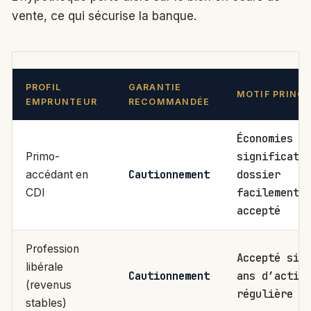
vente, ce qui sécurise la banque.
PROFIL
GARANTIE
MOTIF PRINCI
EMPRUNTEUR
RECOMMANDÉE
Économies
significati
Primo-
Cautionnement
dossier
accédant en
facilement
CDI
accepté
Profession
Accepté si 
libérale
Cautionnement
ans d’activ
(revenus
régulière
stables)