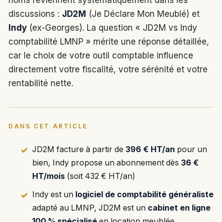
noms reviennent systématiquement dans les
discussions :
JD2M
(Je Déclare Mon Meublé) et
Indy
(ex-Georges). La question « JD2M vs Indy
comptabilité LMNP » mérite une réponse détaillée,
car le choix de votre outil comptable influence
directement votre fiscalité, votre sérénité et votre
rentabilité nette.
DANS CET ARTICLE
JD2M facture à partir de
396 € HT/an
pour un
bien, Indy propose un abonnement dès
36 €
HT/mois
(soit 432 € HT/an)
Indy est un
logiciel de comptabilité généraliste
adapté au LMNP, JD2M est un
cabinet en ligne
100 % spécialisé
en location meublée