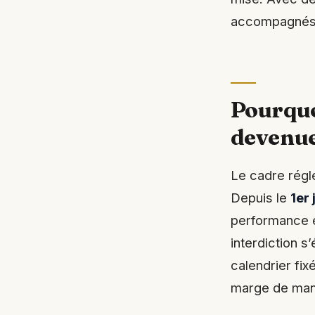
accompagnés
Pourquo
devenue
Le cadre régl
Depuis le
1er
performance én
interdiction 
calendrier fix
marge de manœ