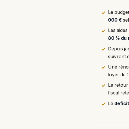
Le budget
000 €
sel
Les aides
80 % du
Depuis ja
suivront 
Une réno
loyer de 
Le retour
fiscal ret
Le
défici