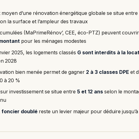
 moyen d’une rénovation énergétique globale se situe entr
on la surface et l’ampleur des travaux
 cumulées (MaPrimeRénov’, CEE, éco-PTZ) peuvent couvrir
 montant
pour les ménages modestes
nvier 2025, les logements classés
G sont interdits à la loca
en 2028
vation bien menée permet de gagner
2 à 3 classes DPE
et d
10 à 20 %
 sur investissement se situe entre
5 et 12 ans
selon le montag
enu
t foncier doublé
reste un levier majeur pour déduire jusqu’à