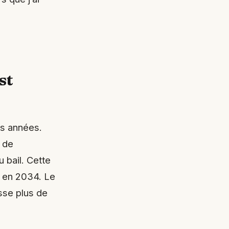
st
es années.
 de
 bail. Cette
E en 2034. Le
sse plus de