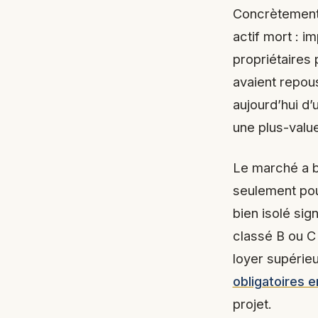
Concrètement,
actif mort : im
propriétaires
avaient repous
aujourd’hui d’
une plus-value
Le marché a ba
seulement pou
bien isolé sig
classé B ou C
loyer supérie
obligatoires 
projet.