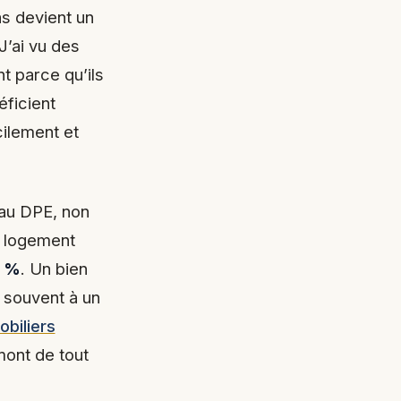
s devient un
 J’ai vu des
t parce qu’ils
éficient
cilement et
 au DPE, non
n logement
0 %
. Un bien
 souvent à un
obiliers
ont de tout