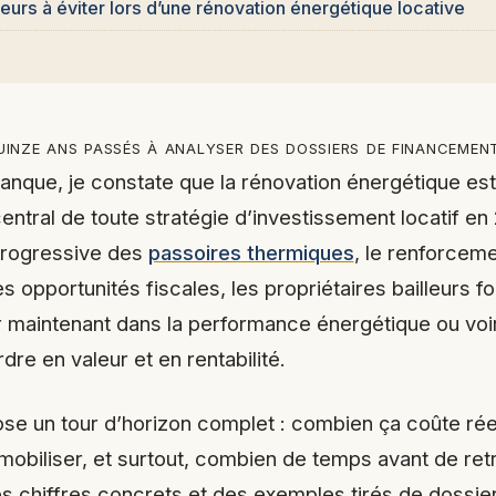
reurs à éviter lors d’une rénovation énergétique locative
uinze ans passés à analyser des dossiers de financement
anque, je constate que la rénovation énergétique es
central de toute stratégie d’investissement locatif en
 progressive des
passoires thermiques
, le renforcem
es opportunités fiscales, les propriétaires bailleurs f
ir maintenant dans la performance énergétique ou voir
dre en valeur et en rentabilité.
se un tour d’horizon complet : combien ça coûte rée
mobiliser, et surtout, combien de temps avant de ret
 chiffres concrets et des exemples tirés de dossiers