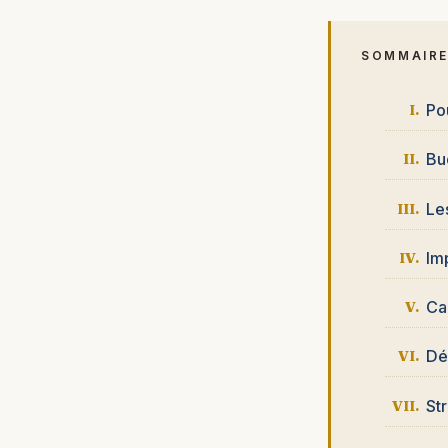
SOMMAIR
Po
Bu
Le
Imp
Ca
Déf
St