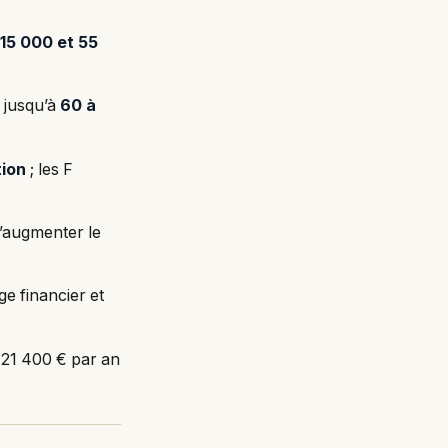
e
15 000 et 55
 jusqu’à
60 à
tion
; les F
’augmenter le
e financier et
 21 400 € par an