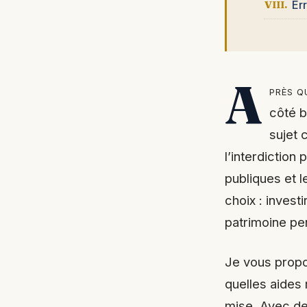
Er
A
près q
côté b
sujet 
l’interdiction
publiques et l
choix : invest
patrimoine per
Je vous propo
quelles aides 
mise. Avec des