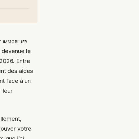
 immobilier
t devenue le
 2026. Entre
ent des aides
ont face à un
 leur
llement,
rouver votre
 que j’ai