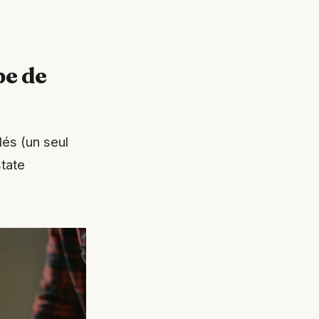
pe de
és (un seul
state