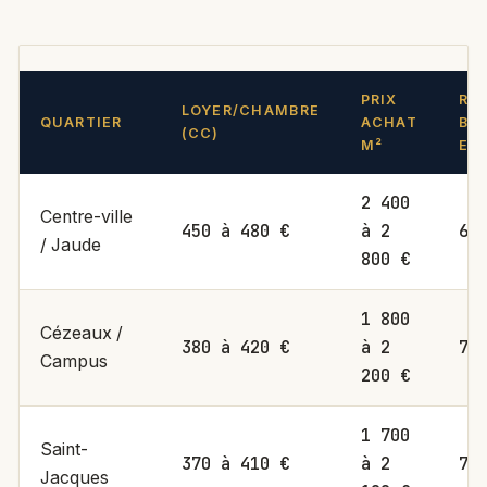
PRIX
RE
LOYER/CHAMBRE
QUARTIER
ACHAT
BR
(CC)
M²
ES
2 400
Centre-ville
450 à 480 €
à 2
6 
/ Jaude
800 €
1 800
Cézeaux /
380 à 420 €
à 2
7 
Campus
200 €
1 700
Saint-
370 à 410 €
à 2
7 
Jacques